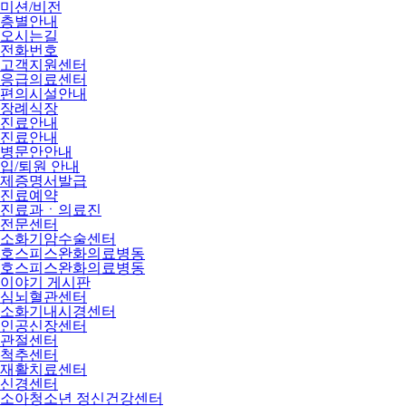
미션/비전
층별안내
오시는길
전화번호
고객지원센터
응급의료센터
편의시설안내
장례식장
진료안내
진료안내
병문안안내
입/퇴원 안내
제증명서발급
진료예약
진료과ㆍ의료진
전문센터
소화기암수술센터
호스피스완화의료병동
호스피스완화의료병동
이야기 게시판
심뇌혈관센터
소화기내시경센터
인공신장센터
관절센터
척추센터
재활치료센터
신경센터
소아청소년 정신건강센터