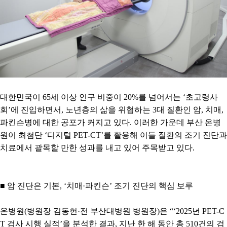
대한민국이
65
세 이상 인구 비중이
20%
를 넘어서는
‘
초고령사
회
’
에 진입하면서
,
노년층의 삶을 위협하는
3
대 질환인 암
,
치매
,
파킨슨병에 대한 공포가 커지고 있다
.
이러한 가운데 부산 온병
원이 최첨단
‘
디지털
PET-CT’
를 활용해 이들 질환의 조기 진단과
치료에서 괄목할 만한 성과를 내고 있어 주목받고 있다
.
■
암 진단은 기본
, ‘
치매
·
파킨슨
’
조기 진단의 핵심 보루
온병원
(
병원장 김동헌
·
전 부산대병원 병원장
)
은
“‘2025
년
PET-C
T
검사 시행 실적
’
을 분석한 결과
,
지난 한 해 동안 총
510
건의 검