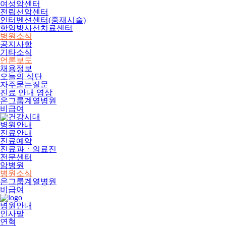
여성암센터
전립선암센터
인터벤션센터(중재시술)
항암방사선치료센터
병원소식
공지사항
기타소식
언론보도
채용정보
오늘의 식단
자주묻는질문
진료 안내 영상
온그룹계열병원
비급여
병원안내
진료안내
진료예약
진료과ㆍ의료진
전문센터
암병원
병원소식
온그룹계열병원
비급여
병원안내
인사말
연혁