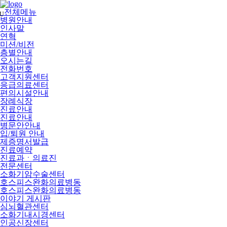
메
뉴
전체메뉴
U
건
병원안내
너
인사말
뛰
연혁
기
미션/비전
층별안내
오시는길
전화번호
고객지원센터
응급의료센터
편의시설안내
장례식장
진료안내
진료안내
병문안안내
입/퇴원 안내
제증명서발급
진료예약
진료과ㆍ의료진
전문센터
소화기암수술센터
호스피스완화의료병동
호스피스완화의료병동
이야기 게시판
심뇌혈관센터
소화기내시경센터
인공신장센터