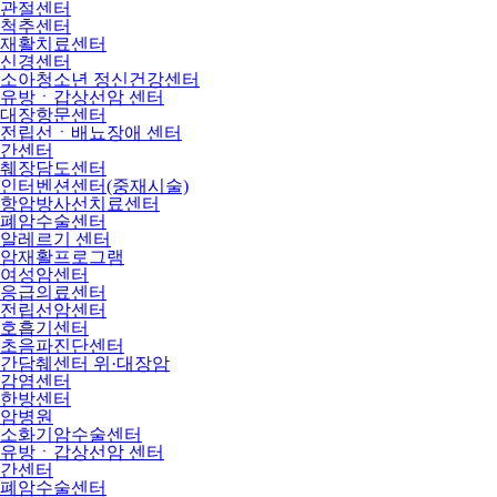
관절센터
척추센터
재활치료센터
신경센터
소아청소년 정신건강센터
유방ㆍ갑상선암 센터
대장항문센터
전립선ㆍ배뇨장애 센터
간센터
췌장담도센터
인터벤션센터(중재시술)
항암방사선치료센터
폐암수술센터
알레르기 센터
암재활프로그램
여성암센터
응급의료센터
전립선암센터
호흡기센터
초음파진단센터
간담췌센터 위·대장암
감염센터
한방센터
암병원
소화기암수술센터
유방ㆍ갑상선암 센터
간센터
폐암수술센터