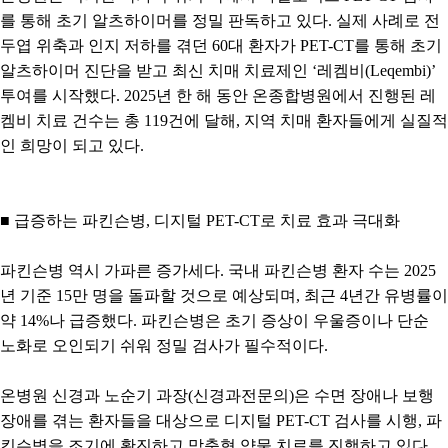
를 통해 초기 알츠하이머를 정밀 판독하고 있다
.
실제 사례로 전
두엽 위축과 인지 저하를 겪던
60
대 환자가
PET-CT
를 통해 초기
알츠하이머 진단을 받고 최신 치매 치료제인
‘
레켐비
(Leqembi)’
투여를 시작했다
. 2025
년 한 해 동안 온종합병원에서 진행된 레
켐비 치료 건수는 총
119
건에 달해
,
지역 치매 환자들에게 실질적
인 희망이 되고 있다
.
■
급증하는 파킨슨병
,
디지털
PET-CT
로 치료 효과 극대화
파킨슨병 역시 가파른 증가세다
.
국내 파킨슨병 환자 수는
2025
년 기준
15
만 명을 돌파할 것으로 예상되며
,
최근
4
년간 유병률이
약
14%
나 급증했다
.
파킨슨병은 초기 증상이 우울증이나 단순
노화로 오인되기 쉬워 정밀 검사가 필수적이다
.
온병원 신경과 노순기 과장
(
신경과전문의
)
은 수면 장애나 보행
장애를 겪는 환자들을 대상으로 디지털
PET-CT
검사를 시행
,
파
킨슨병을 조기에 확진하고 맞춤형 약물 치료를 진행하고 있다
.