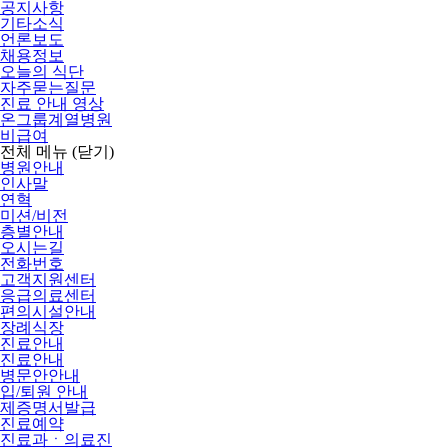
공지사항
기타소식
언론보도
채용정보
오늘의 식단
자주묻는질문
진료 안내 영상
온그룹계열병원
비급여
전체 메뉴
(닫기)
병원안내
인사말
연혁
미션/비전
층별안내
오시는길
전화번호
고객지원센터
응급의료센터
편의시설안내
장례식장
진료안내
진료안내
병문안안내
입/퇴원 안내
제증명서발급
진료예약
진료과ㆍ의료진