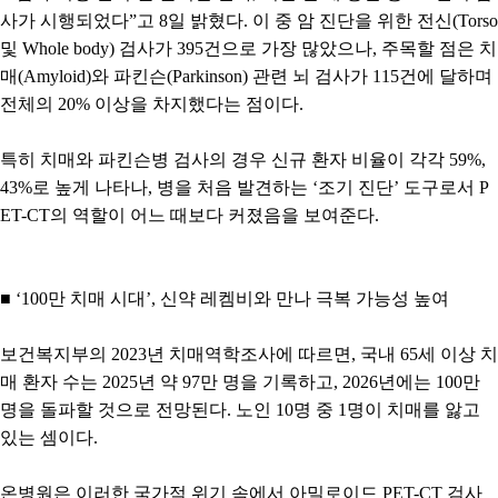
사가 시행되었다
”
고
8
일 밝혔다
.
이 중 암 진단을 위한 전신
(Torso
및
Whole body)
검사가
395
건으로 가장 많았으나
,
주목할 점은 치
매
(Amyloid)
와 파킨슨
(Parkinson)
관련 뇌 검사가
115
건에 달하며
전체의
20%
이상을 차지했다는 점이다
.
특히 치매와 파킨슨병 검사의 경우 신규 환자 비율이 각각
59%,
43%
로 높게 나타나
,
병을 처음 발견하는
‘
조기 진단
’
도구로서
P
ET-CT
의 역할이 어느 때보다 커졌음을 보여준다
.
■
‘100
만 치매 시대
’,
신약 레켐비와 만나 극복 가능성 높여
보건복지부의
2023
년 치매역학조사에 따르면
,
국내
65
세 이상 치
매 환자 수는
2025
년 약
97
만 명을 기록하고
, 2026
년에는
100
만
명을 돌파할 것으로 전망된다
.
노인
10
명 중
1
명이 치매를 앓고
있는 셈이다
.
온병원은 이러한 국가적 위기 속에서 아밀로이드
PET-CT
검사