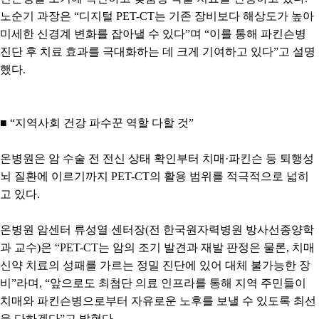
노순기 과장은
“
디지털
PET-CT
는 기존 장비보다 해상도가 높아
미세한 신경계 변화를 잡아낼 수 있다
”
며
“
이를 통해 파킨슨병
진단 후 치료 효과를 극대화하는 데 크게 기여하고 있다
”
고 설명
했다
.
■
“
지역사회 건강 파수꾼 역할 다할 것
”
온병원은 암 수술 전 전신 상태 확인부터 치매
·
파킨슨 등 퇴행성
뇌 질환에 이르기까지
PET-CT
의 활용 범위를 적극적으로 넓히
고 있다
.
온병원 암센터 류성열 센터장
(
전 한국원자력병원 방사선종양학
과 교수
)
은
“PET-CT
는 암의 조기 발견과 재발 판정은 물론
,
치매
신약 치료의 성패를 가르는 정밀 진단에 있어 대체 불가능한 장
비
”
라며
, “
앞으로도 최첨단 의료 인프라를 통해 지역 주민들이
치매와 파킨슨병으로부터 자유로운 노후를 보낼 수 있도록 최선
을 다하겠다
”
고 밝혔다
.