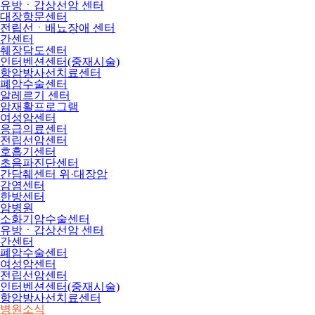
유방ㆍ갑상선암 센터
대장항문센터
전립선ㆍ배뇨장애 센터
간센터
췌장담도센터
인터벤션센터(중재시술)
항암방사선치료센터
폐암수술센터
알레르기 센터
암재활프로그램
여성암센터
응급의료센터
전립선암센터
호흡기센터
초음파진단센터
간담췌센터 위·대장암
감염센터
한방센터
암병원
소화기암수술센터
유방ㆍ갑상선암 센터
간센터
폐암수술센터
여성암센터
전립선암센터
인터벤션센터(중재시술)
항암방사선치료센터
병원소식