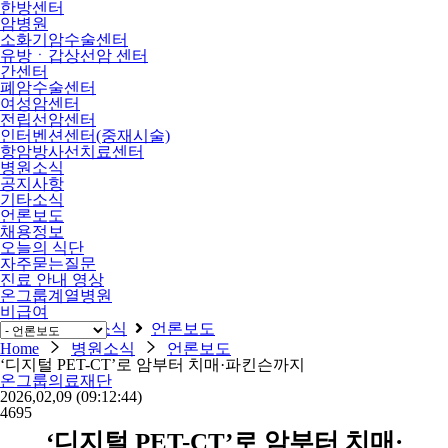
한방센터
암병원
소화기암수술센터
유방ㆍ갑상선암 센터
간센터
폐암수술센터
여성암센터
전립선암센터
인터벤션센터(중재시술)
항암방사선치료센터
병원소식
공지사항
기타소식
언론보도
채용정보
오늘의 식단
자주묻는질문
진료 안내 영상
온그룹계열병원
비급여
Home
병원소식
언론보도
Home
병원소식
언론보도
‘디지털 PET-CT’로 암부터 치매·파킨슨까지
온그룹의료재단
2026,02,09
(09:12:44)
4695
‘
디지털
PET-CT’
로 암부터 치매
·