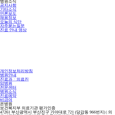
병원소식
공지사항
기타소식
언론보도
채용정보
오늘의 식단
자주묻는질문
진료 안내 영상
개인정보처리방침
병원안내
진료과ㆍ의료진
암병원
전문센터
병원소식
진료예약
비급여
온병원
보건복지부 의료기관 평가인증
47261 부산광역시 부산진구 가야대로 721 (당감동 966번지) | 의