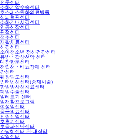
전문센터
소화기암수술센터
호스피스완화의료병동
심뇌혈관센터
소화기내시경센터
인공신장센터
관절센터
척추센터
재활치료센터
신경센터
소아청소년 정신건강센터
유방ㆍ갑상선암 센터
대장항문센터
전립선ㆍ배뇨장애 센터
간센터
췌장담도센터
인터벤션센터(중재시술)
항암방사선치료센터
폐암수술센터
알레르기 센터
암재활프로그램
여성암센터
응급의료센터
전립선암센터
호흡기센터
초음파진단센터
간담췌센터 위·대장암
감염센터