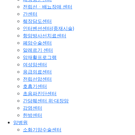
전립선ㆍ배뇨장애 센터
간센터
췌장담도센터
인터벤션센터(중재시술)
항암방사선치료센터
폐암수술센터
알레르기 센터
암재활프로그램
여성암센터
응급의료센터
전립선암센터
호흡기센터
초음파진단센터
간담췌센터 위·대장암
감염센터
한방센터
암병원
소화기암수술센터