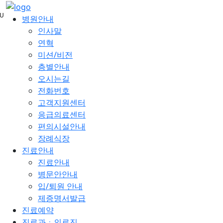
메
U
뉴
병원안내
건
인사말
너
연혁
뛰
미션/비전
기
층별안내
오시는길
전화번호
고객지원센터
응급의료센터
편의시설안내
장례식장
진료안내
진료안내
병문안안내
입/퇴원 안내
제증명서발급
진료예약
진료과ㆍ의료진