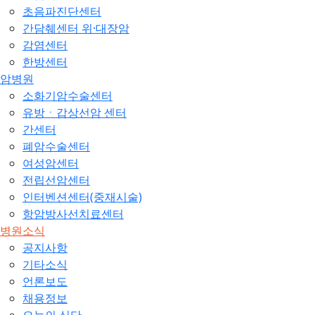
초음파진단센터
간담췌센터 위·대장암
감염센터
한방센터
암병원
소화기암수술센터
유방ㆍ갑상선암 센터
간센터
폐암수술센터
여성암센터
전립선암센터
인터벤션센터(중재시술)
항암방사선치료센터
병원소식
공지사항
기타소식
언론보도
채용정보