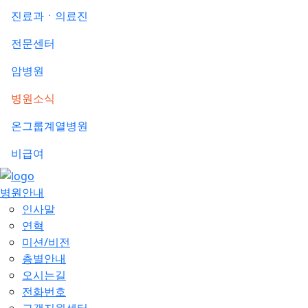
진료과ㆍ의료진
전문센터
암병원
병원소식
온그룹계열병원
비급여
병원안내
인사말
연혁
미션/비전
층별안내
오시는길
전화번호