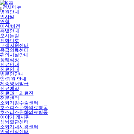
메
뉴
전체메뉴
U
건
병원안내
너
인사말
뛰
연혁
기
미션/비전
층별안내
오시는길
전화번호
고객지원센터
응급의료센터
편의시설안내
장례식장
진료안내
진료안내
병문안안내
입/퇴원 안내
제증명서발급
진료예약
진료과ㆍ의료진
전문센터
소화기암수술센터
호스피스완화의료병동
호스피스완화의료병동
이야기 게시판
심뇌혈관센터
소화기내시경센터
인공신장센터