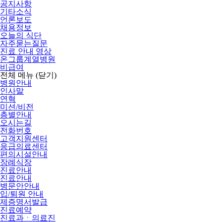
공지사항
기타소식
언론보도
채용정보
오늘의 식단
자주묻는질문
진료 안내 영상
온그룹계열병원
비급여
전체 메뉴
(닫기)
병원안내
인사말
연혁
미션/비전
층별안내
오시는길
전화번호
고객지원센터
응급의료센터
편의시설안내
장례식장
진료안내
진료안내
병문안안내
입/퇴원 안내
제증명서발급
진료예약
진료과ㆍ의료진