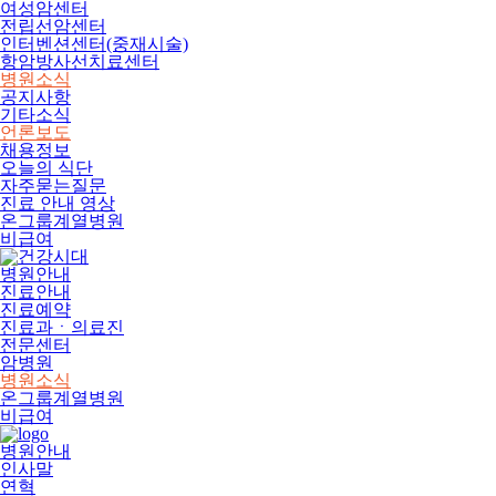
여성암센터
전립선암센터
인터벤션센터(중재시술)
항암방사선치료센터
병원소식
공지사항
기타소식
언론보도
채용정보
오늘의 식단
자주묻는질문
진료 안내 영상
온그룹계열병원
비급여
병원안내
진료안내
진료예약
진료과ㆍ의료진
전문센터
암병원
병원소식
온그룹계열병원
비급여
병원안내
인사말
연혁