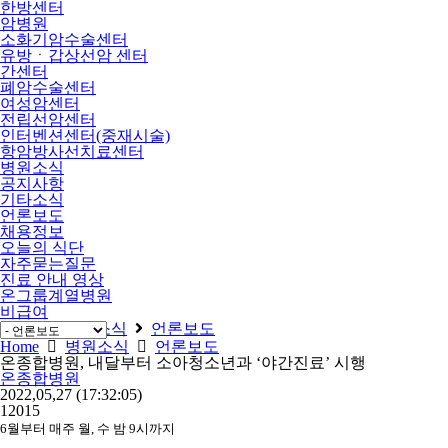
한방센터
암병원
소화기암수술센터
유방ㆍ갑상선암 센터
간센터
폐암수술센터
여성암센터
전립선암센터
인터벤션센터(중재시술)
항암방사선치료센터
병원소식
공지사항
기타소식
언론보도
채용정보
오늘의 식단
자주묻는질문
진료 안내 영상
온그룹계열병원
비급여
Home
병원소식
언론보도
Home
병원소식
언론보도
온종합병원, 내달부터 소아청소년과 ‘야간진료’ 시행
온종합병원
2022,05,27
(17:32:05)
12015
6월부터 매주 월, 수 밤 9시까지