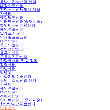
유방ㆍ갑상선암 센터
대장항문센터
전립선ㆍ배뇨장애 센터
간센터
췌장담도센터
인터벤션센터(중재시술)
항암방사선치료센터
폐암수술센터
알레르기 센터
암재활프로그램
여성암센터
응급의료센터
전립선암센터
호흡기센터
초음파진단센터
간담췌센터 위·대장암
감염센터
한방센터
암병원
소화기암수술센터
유방ㆍ갑상선암 센터
간센터
폐암수술센터
여성암센터
전립선암센터
인터벤션센터(중재시술)
항암방사선치료센터
병원소식