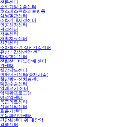
전문센터
소화기암수술센터
호스피스완화의료병동
심뇌혈관센터
소화기내시경센터
인공신장센터
관절센터
척추센터
재활치료센터
신경센터
소아청소년 정신건강센터
유방ㆍ갑상선암 센터
대장항문센터
전립선ㆍ배뇨장애 센터
간센터
췌장담도센터
인터벤션센터(중재시술)
항암방사선치료센터
폐암수술센터
알레르기 센터
암재활프로그램
여성암센터
응급의료센터
전립선암센터
호흡기센터
초음파진단센터
간담췌센터 위·대장암
감염센터