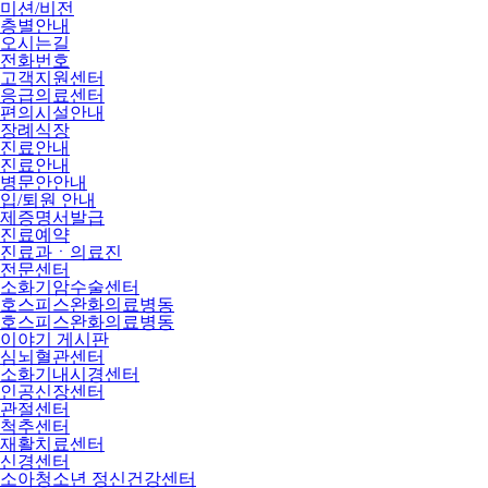
미션/비전
층별안내
오시는길
전화번호
고객지원센터
응급의료센터
편의시설안내
장례식장
진료안내
진료안내
병문안안내
입/퇴원 안내
제증명서발급
진료예약
진료과ㆍ의료진
전문센터
소화기암수술센터
호스피스완화의료병동
호스피스완화의료병동
이야기 게시판
심뇌혈관센터
소화기내시경센터
인공신장센터
관절센터
척추센터
재활치료센터
신경센터
소아청소년 정신건강센터