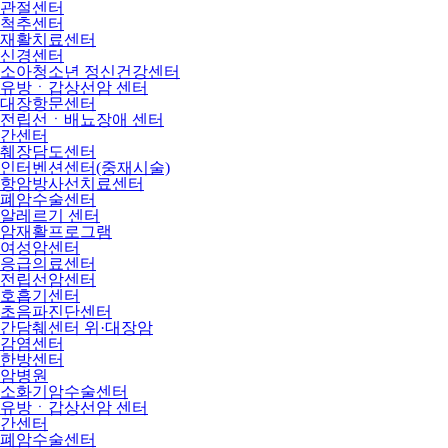
관절센터
척추센터
재활치료센터
신경센터
소아청소년 정신건강센터
유방ㆍ갑상선암 센터
대장항문센터
전립선ㆍ배뇨장애 센터
간센터
췌장담도센터
인터벤션센터(중재시술)
항암방사선치료센터
폐암수술센터
알레르기 센터
암재활프로그램
여성암센터
응급의료센터
전립선암센터
호흡기센터
초음파진단센터
간담췌센터 위·대장암
감염센터
한방센터
암병원
소화기암수술센터
유방ㆍ갑상선암 센터
간센터
폐암수술센터