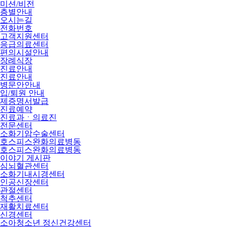
미션/비전
층별안내
오시는길
전화번호
고객지원센터
응급의료센터
편의시설안내
장례식장
진료안내
진료안내
병문안안내
입/퇴원 안내
제증명서발급
진료예약
진료과ㆍ의료진
전문센터
소화기암수술센터
호스피스완화의료병동
호스피스완화의료병동
이야기 게시판
심뇌혈관센터
소화기내시경센터
인공신장센터
관절센터
척추센터
재활치료센터
신경센터
소아청소년 정신건강센터