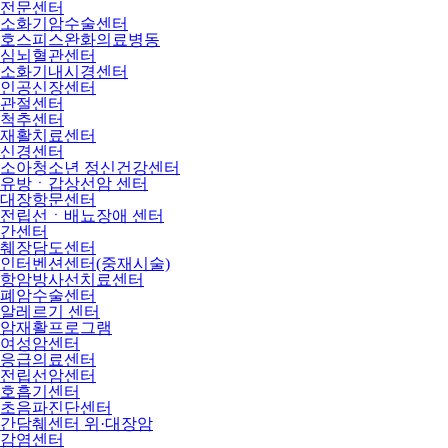
전문센터
소화기암수술센터
호스피스완화의료병동
심뇌혈관센터
소화기내시경센터
인공신장센터
관절센터
척추센터
재활치료센터
신경센터
소아청소년 정신건강센터
유방ㆍ갑상선암 센터
대장항문센터
전립선ㆍ배뇨장애 센터
간센터
췌장담도센터
인터벤션센터(중재시술)
항암방사선치료센터
폐암수술센터
알레르기 센터
암재활프로그램
여성암센터
응급의료센터
전립선암센터
호흡기센터
초음파진단센터
간담췌센터 위·대장암
감염센터