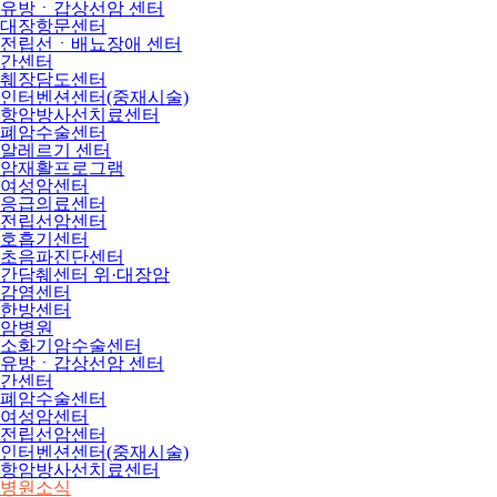
유방ㆍ갑상선암 센터
대장항문센터
전립선ㆍ배뇨장애 센터
간센터
췌장담도센터
인터벤션센터(중재시술)
항암방사선치료센터
폐암수술센터
알레르기 센터
암재활프로그램
여성암센터
응급의료센터
전립선암센터
호흡기센터
초음파진단센터
간담췌센터 위·대장암
감염센터
한방센터
암병원
소화기암수술센터
유방ㆍ갑상선암 센터
간센터
폐암수술센터
여성암센터
전립선암센터
인터벤션센터(중재시술)
항암방사선치료센터
병원소식