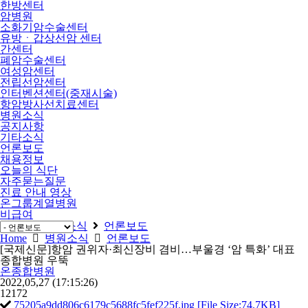
한방센터
암병원
소화기암수술센터
유방ㆍ갑상선암 센터
간센터
폐암수술센터
여성암센터
전립선암센터
인터벤션센터(중재시술)
항암방사선치료센터
병원소식
공지사항
기타소식
언론보도
채용정보
오늘의 식단
자주묻는질문
진료 안내 영상
온그룹계열병원
비급여
Home
병원소식
언론보도
Home
병원소식
언론보도
[국제신문]항암 권위자·최신장비 겸비…부울경 ‘암 특화’ 대표
종합병원 우뚝
온종합병원
2022,05,27
(17:15:26)
12172
75205a9dd806c6179c5688fc5fef225f.jpg [File Size:74.7KB]