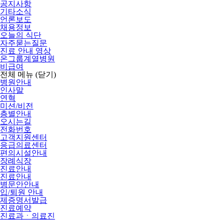
공지사항
기타소식
언론보도
채용정보
오늘의 식단
자주묻는질문
진료 안내 영상
온그룹계열병원
비급여
전체 메뉴
(닫기)
병원안내
인사말
연혁
미션/비전
층별안내
오시는길
전화번호
고객지원센터
응급의료센터
편의시설안내
장례식장
진료안내
진료안내
병문안안내
입/퇴원 안내
제증명서발급
진료예약
진료과ㆍ의료진