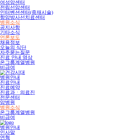
여성암센터
전립선암센터
인터벤션센터(중재시술)
항암방사선치료센터
병원소식
공지사항
기타소식
언론보도
채용정보
오늘의 식단
자주묻는질문
진료 안내 영상
온그룹계열병원
비급여
병원안내
진료안내
진료예약
진료과ㆍ의료진
전문센터
암병원
병원소식
온그룹계열병원
비급여
병원안내
인사말
연혁