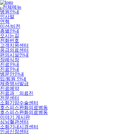
메
뉴
전체메뉴
U
건
병원안내
너
인사말
뛰
연혁
기
미션/비전
층별안내
오시는길
전화번호
고객지원센터
응급의료센터
편의시설안내
장례식장
진료안내
진료안내
병문안안내
입/퇴원 안내
제증명서발급
진료예약
진료과ㆍ의료진
전문센터
소화기암수술센터
호스피스완화의료병동
호스피스완화의료병동
이야기 게시판
심뇌혈관센터
소화기내시경센터
인공신장센터