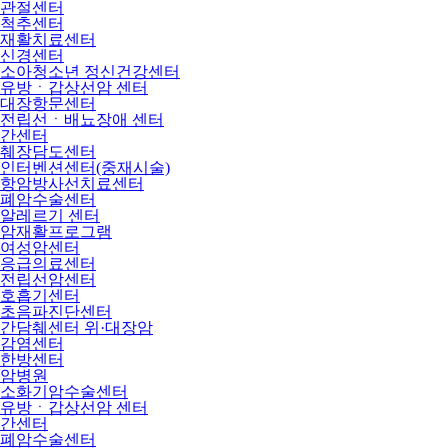
관절센터
척추센터
재활치료센터
신경센터
소아청소년 정신건강센터
유방ㆍ갑상선암 센터
대장항문센터
전립선ㆍ배뇨장애 센터
간센터
췌장담도센터
인터벤션센터(중재시술)
항암방사선치료센터
폐암수술센터
알레르기 센터
암재활프로그램
여성암센터
응급의료센터
전립선암센터
호흡기센터
초음파진단센터
간담췌센터 위·대장암
감염센터
한방센터
암병원
소화기암수술센터
유방ㆍ갑상선암 센터
간센터
폐암수술센터